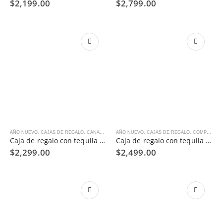
$
2,199.00
$
2,799.00
AÑO NUEVO
,
CAJAS DE REGALO
,
CANASTA CON LICORES
AÑO NUEVO
,
,
COMPRAR POR OCASIÓN
CAJAS DE REGALO
,
COMPRAR POR OCASIÓN
,
GRACI
Caja de regalo con tequila Dobel Diamante
Caja de regalo con tequila Maestro Dobel
$
2,299.00
$
2,499.00