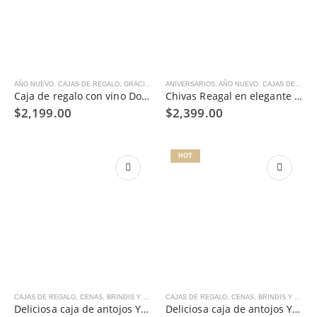
AÑO NUEVO
,
CAJAS DE REGALO
,
GRACIAS
ANIVERSARIOS
,
AÑO NUEVO
,
CAJAS DE REGALO
Caja de regalo con vino Don Leo
Chivas Reagal en elegante caja negra
$
2,199.00
$
2,399.00
HOT
CAJAS DE REGALO
,
CENAS, BRINDIS Y REGALOS HOME OFFICE
CAJAS DE REGALO
,
COMPRAR POR OCASIÓN
,
CENAS, BRINDIS Y REGALOS HOME OFFICE
,
Deliciosa caja de antojos Yummy Pack® Grande
Deliciosa caja de antojos Yummy Pack® Mediana