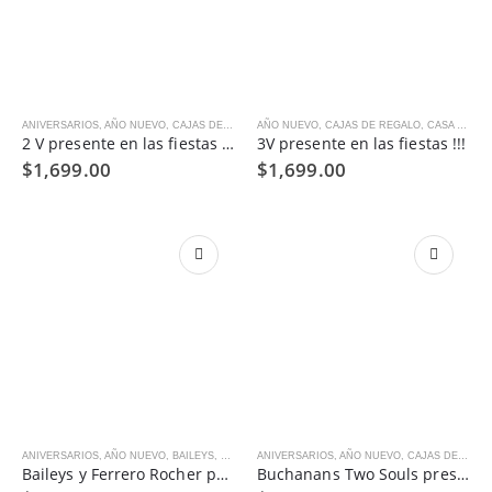
ANIVERSARIOS
,
AÑO NUEVO
,
CAJAS DE REGALO
AÑO NUEVO
,
CASA MADERO
,
CAJAS DE REGALO
,
CENAS, BRINDIS Y REGAL
,
CASA MADERO
2 V presente en las fiestas !!!
3V presente en las fiestas !!!
$
1,699.00
$
1,699.00
ANIVERSARIOS
,
AÑO NUEVO
,
BAILEYS
,
CAJAS DE REGALO
ANIVERSARIOS
,
CENAS, BRINDIS Y REGALOS HO
,
AÑO NUEVO
,
CAJAS DE REGALO
Baileys y Ferrero Rocher para celebrar contigo
Buchanans Two Souls presente en las fiestas !!!