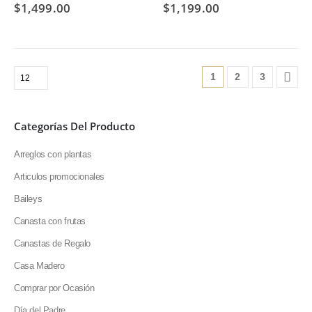
$
1,499.00
$
1,199.00
1
2
3
Categorías Del Producto
Arreglos con plantas
Articulos promocionales
SÍGUENOS EN NUESTRAS REDES
Baileys
Canasta con frutas
Canastas de Regalo
FORMAS DE PAGO
Casa Madero
Comprar por Ocasión
Día del Padre