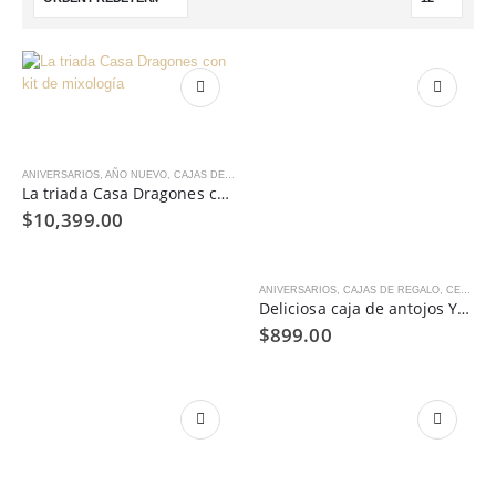
ANIVERSARIOS
,
AÑO NUEVO
,
CAJAS DE REGALO
,
CANASTA CON LICORES
,
CUMPLEAÑOS
,
DÍ
La triada Casa Dragones con kit de mixología
$
10,399.00
ANIVERSARIOS
,
CAJAS DE REGALO
,
CENAS, BRINDIS Y REGALOS HOME OFFICE
Deliciosa caja de antojos Yummy Pack®
$
899.00