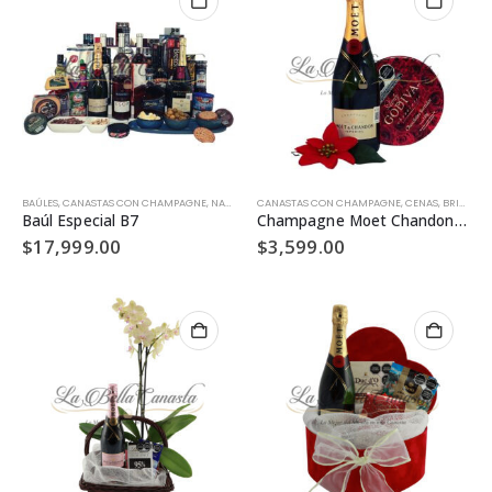
BAÚLES
,
CANASTAS CON CHAMPAGNE
,
NAVIDAD
,
CANASTAS CON CHAMPAGNE
REGALOS EMPRESARIALES
,
CENAS, BRINDIS Y REGALOS HOME OFFICE
Baúl Especial B7
Champagne Moet Chandon Imperial con chocolates Lady Godiva – MO22
$
17,999.00
$
3,599.00