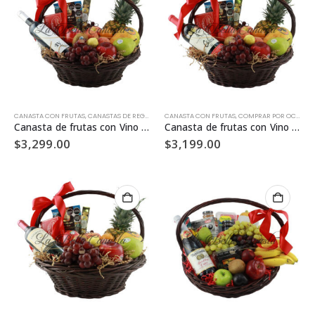
CANASTA CON FRUTAS
,
CANASTAS DE REGALO
,
CANASTAS ELITE
CANASTA CON FRUTAS
,
CASA MADERO
,
COMPRAR POR OCASIÓN
,
CUMPLEAÑOS
,
D
Canasta de frutas con Vino 3V Casa Madero CF-05
Canasta de frutas con Vino Calixa Monte Xanic CF-07
$
3,299.00
$
3,199.00