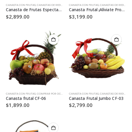
CANASTA CON FRUTAS
,
CANASTAS DE REGALO
,
CANASTAS ELITE
CANASTA CON FRUTAS
,
CONDOLENCIAS
,
CANASTAS DE REGALO
,
DÍA DE LAS MA
,
C
Canasta de Frutas Espectacular CF-04
Canasta Frutal ¡Alíviate Pronto! CF-08
$
2,899.00
$
3,199.00
CANASTA CON FRUTAS
,
COMPRAR POR OCASIÓN
CANASTA CON FRUTAS
,
FRUTAL
,
CANASTAS DE REGALO
,
C
Canasta frutal CF-06
Canasta Frutal Jumbo CF-03
$
1,899.00
$
2,799.00