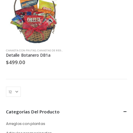
CANASTA CON FRUTAS
,
CANASTAS DE REGALO
,
CERVEZAS
,
COMPRAR POR OCASIÓN
,
CUMPLEAÑO
Detalle Botanero DB1a
$
499.00
Categorías Del Producto
Arreglos con plantas