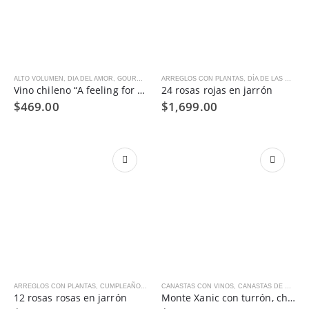
ALTO VOLUMEN
,
DIA DEL AMOR
,
GOURMET
ARREGLOS CON PLANTAS
,
DÍA DE LAS MADRES
Vino chileno “A feeling for sweet wine “ presente !!!❤️
24 rosas rojas en jarrón
$
469.00
$
1,699.00
ARREGLOS CON PLANTAS
,
CUMPLEAÑOS
,
DÍA DE LAS MADRES
CANASTAS CON VINOS
,
DIA DEL AMOR
,
CANASTAS DE REGALO
,
MEJÓRATE 
12 rosas rosas en jarrón
Monte Xanic con turrón, chocolates belgas y chocolate relleno de nuez