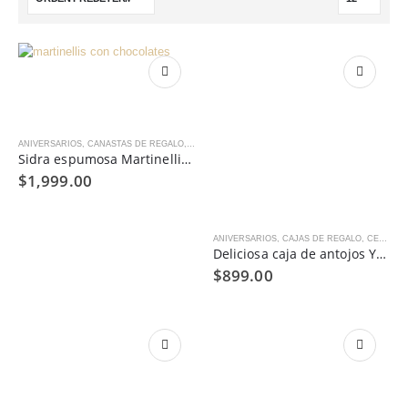
ANIVERSARIOS
,
CANASTAS DE REGALO
,
COMPRAR POR OCASIÓN
,
CUMPLEAÑOS
,
DIA DEL 
Sidra espumosa Martinellis y fiesta de chocolates – MT123
$
1,999.00
ANIVERSARIOS
,
CAJAS DE REGALO
,
CENAS, BRINDIS Y REGALOS HOME OFFICE
Deliciosa caja de antojos Yummy Pack®
$
899.00