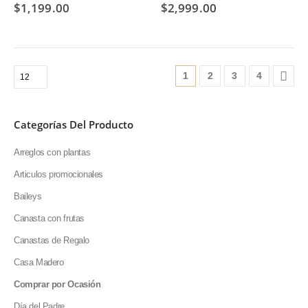
$
1,199.00
$
2,999.00
1
2
3
4
Categorías Del Producto
Arreglos con plantas
Articulos promocionales
SÍGUENOS EN NUESTRAS REDES
Baileys
Canasta con frutas
Canastas de Regalo
FORMAS DE PAGO
Casa Madero
Comprar por Ocasión
Día del Padre