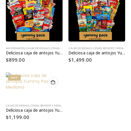
ANIVERSARIOS
,
CAJAS DE REGALO
,
CENAS, BRINDIS Y REGALOS HOME OFFICE
CAJAS DE REGALO
,
CENAS, BRINDIS Y REGALOS HOME OFFICE
,
COMPRAR POR OCA
Deliciosa caja de antojos Yummy Pack®
Deliciosa caja de antojos Yummy Pack® Grande
$
899.00
$
1,499.00
HOT
CAJAS DE REGALO
,
CENAS, BRINDIS Y REGALOS HOME OFFICE
,
COMPRAR POR OCASIÓN
,
CUMPLE
Deliciosa caja de antojos Yummy Pack® Mediana
$
1,199.00