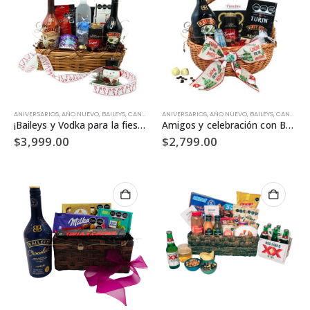
ANIVERSARIOS
,
AÑO NUEVO
,
BAILEYS
,
CANASTA CON LICORES
ANIVERSARIOS
,
CENAS, BRINDIS Y REGALOS HOME 
,
AÑO NUEVO
,
BAILEYS
,
CANASTAS DE REGALO
¡Baileys y Vodka para la fiesta!
Amigos y celebración con Baileys
$
3,999.00
$
2,799.00