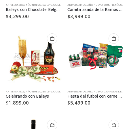
ANIVERSARIOS
,
AÑO NUEVO
,
BAILEYS
,
COMPRAR POR OCASIÓN
ANIVERSARIOS
,
CUMPLEAÑOS
,
AÑO NUEVO
,
,
CUMPLEAÑOS
DULCES Y CHOCOL
,
DÍA 
Baileys con Chocolate Belga para celebrar
Carnita asada de la Ramos para disfrutar
$
3,299.00
$
3,999.00
ANIVERSARIOS
,
AÑO NUEVO
,
BAILEYS
,
CUMPLEAÑOS
ANIVERSARIOS
,
DÍA DE LAS MADRES
,
AÑO NUEVO
,
NAVIDAD
,
CANASTAS DE REGALO
,
REGALOS EMP
Celebrando con Baileys
Fiesta del futbol con carne asada para disfrutar
$
1,899.00
$
5,499.00