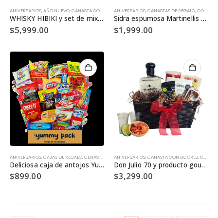
ANIVERSARIOS
,
AÑO NUEVO
,
CANASTA CON LICORES
ANIVERSARIOS
,
CANASTAS ELITE
,
CANASTAS DE REGALO
,
COMPRAR POR OCASIÓN
,
COMPRAR POR OCASIÓN
,
WHISKY HIBIKI y set de mixología con piedras zaponitas.
Sidra espumosa Martinellis y fiesta de chocolates – MT123
$
5,999.00
$
1,999.00
ANIVERSARIOS
,
CAJAS DE REGALO
,
CENAS, BRINDIS Y REGALOS HOME OFFICE
ANIVERSARIOS
,
CANASTA CON LICORES
,
COMPRAR POR OCA
,
CANASTAS ELITE
Deliciosa caja de antojos Yummy Pack®
Don Julio 70 y producto gourmet – DJ16
$
899.00
$
3,299.00