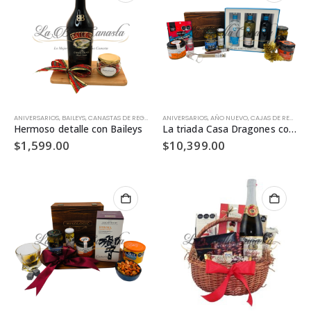
ANIVERSARIOS
,
BAILEYS
,
CANASTAS DE REGALO
,
CUMPLEAÑOS
ANIVERSARIOS
,
AÑO NUEVO
,
CAJAS DE REGALO
,
Hermoso detalle con Baileys
La triada Casa Dragones con kit de mixología
$
1,599.00
$
10,399.00