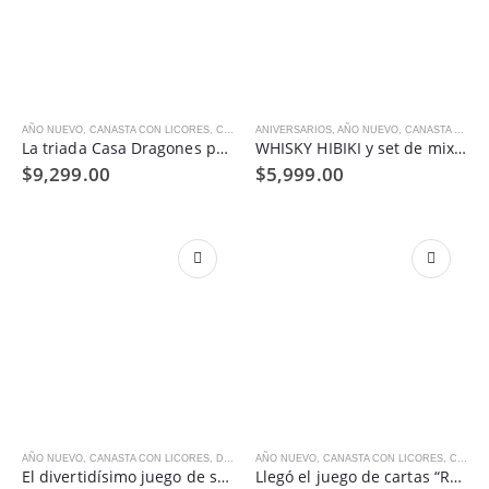
AÑO NUEVO
,
CANASTA CON LICORES
,
CANASTAS ELITE
ANIVERSARIOS
,
COMPRAR POR OCASIÓN
,
AÑO NUEVO
,
CANASTA CON LICORES
,
NAVIDAD
La triada Casa Dragones presente en La Bella Canasta
WHISKY HIBIKI y set de mixología con piedras zaponitas.
$
9,299.00
$
5,999.00
AÑO NUEVO
,
CANASTA CON LICORES
,
DIA DEL AMOR
AÑO NUEVO
,
GOURMET
,
CANASTA CON LICORES
,
VERANO
,
CUMPLEAÑOS
El divertidísimo juego de shots llega a La Bella Canasta 😃
Llegó el juego de cartas “Recetas de Cocteles“