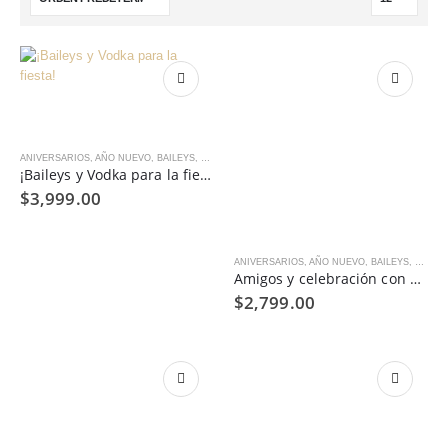
ANIVERSARIOS
,
AÑO NUEVO
,
BAILEYS
,
CANASTA CON LICORES
,
CENAS, BRINDIS Y REGALO
¡Baileys y Vodka para la fiesta!
$
3,999.00
ANIVERSARIOS
,
AÑO NUEVO
,
BAILEYS
,
CANAS
Amigos y celebración con Baileys
$
2,799.00