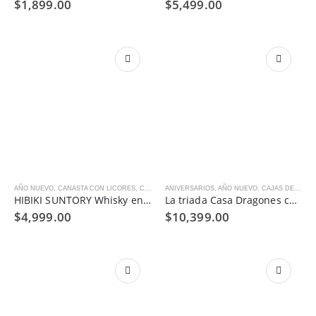
$
1,899.00
$
5,499.00
AÑO NUEVO
,
CANASTA CON LICORES
,
CUMPLEAÑOS
ANIVERSARIOS
,
DÍA DEL PADRE
,
AÑO NUEVO
,
REGALOS EMPRESARI
,
CAJAS DE REGALO
HIBIKI SUNTORY Whisky en La Bella Canasta.
La triada Casa Dragones con kit de mixología
$
4,999.00
$
10,399.00