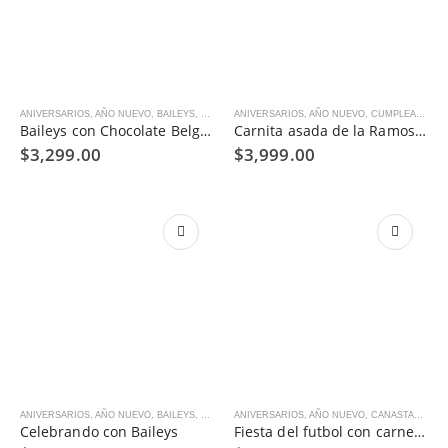
ANIVERSARIOS
,
AÑO NUEVO
,
BAILEYS
,
COMPRAR POR OCASIÓN
ANIVERSARIOS
,
AÑO NUEVO
,
CUMPLEAÑOS
,
CUMPLEAÑOS
,
DULCES Y
,
D
Baileys con Chocolate Belga para celebrar
Carnita asada de la Ramos para disfrutar
$
3,299.00
$
3,999.00
ANIVERSARIOS
,
AÑO NUEVO
,
BAILEYS
,
CUMPLEAÑOS
ANIVERSARIOS
,
DÍA DE LAS MADRES
,
AÑO NUEVO
,
,
CANASTAS DE REGALO
NAVIDAD
,
REGA
Celebrando con Baileys
Fiesta del futbol con carne asada para disfrutar