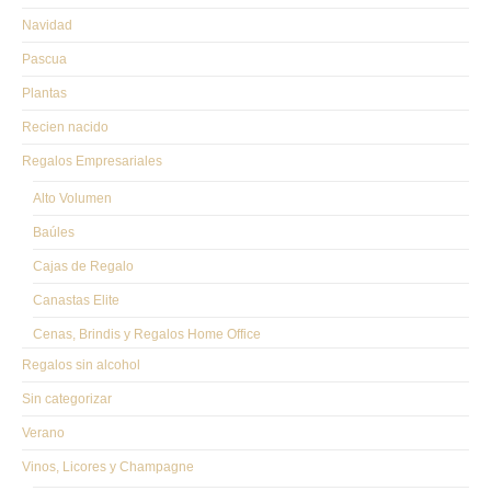
SÍGUENOS EN NUESTRAS REDES
Navidad
Pascua
Plantas
Recien nacido
FORMAS DE PAGO
Regalos Empresariales
Alto Volumen
Baúles
Cajas de Regalo
Canastas Elite
Cenas, Brindis y Regalos Home Office
Regalos sin alcohol
Sin categorizar
Verano
Vinos, Licores y Champagne