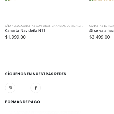
,
,
REGALOS EMPRESARIALES
CUMPLEAÑOS
AÑO NUEVO
,
,
DÍA DE LAS MADRES
CANASTAS CON VINOS
,
FRUTAL
,
CANASTAS DE REGALO
,
GOURMET
,
GRACIAS
,
NAVIDAD
,
REGALOS EMPRESARIAL
CANASTAS DE REG
,
QUESOS Y CHA
Canasta Navideña N11
¡Sí se va a ha
$
1,999.00
$
3,499.00
SÍGUENOS EN NUESTRAS REDES
FORMAS DE PAGO