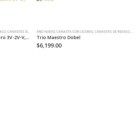
ALO
GOURMET
,
CANASTAS ELITE
,
KIT PARA ASAR
,
CASA MADERO
AÑO NUEVO
,
REGALOS EMPRESARIALES
,
CANASTA CON LICORES
,
GOURMET
,
GRACIAS
,
QUESOS Y CHARCUTERÍA
,
CANASTAS DE REGALO
,
,
REGAL
CANA
La triada magnífica Casa Madero 3V-2V-V, CM-005
Trio Maestro Dobel
$
6,199.00