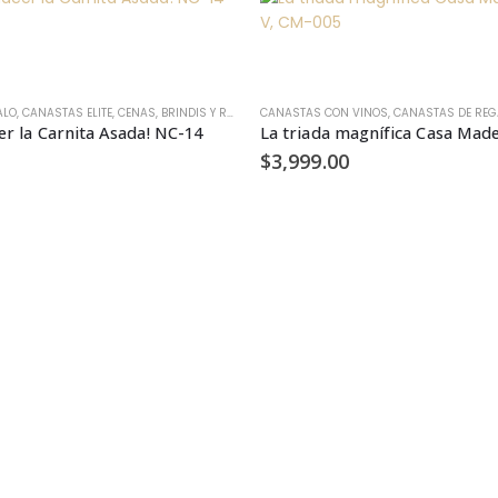
ES
ALO
RCUTERÍA
,
CANASTAS ELITE
,
VINOS, LICORES Y CHAMPAGNE
,
CENAS, BRINDIS Y REGALOS HOME OFFICE
CANASTAS CON VINOS
,
CERVEZAS
,
CANASTAS DE REG
,
DÍA DEL PADRE
,
cer la Carnita Asada! NC-14
$
3,999.00