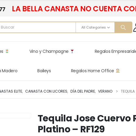
LA BELLA CANASTA NO CUENTA CO
77
All Categories
res
Vino y Champagne
Regalos Empresaria
a Madero
Baileys
Regalos Home Office
ASTAS ELITE
,
CANASTA CON LICORES
,
DÍA DEL PADRE
,
VERANO
TEQUILA
Tequila Jose Cuervo R
Platino – RF129