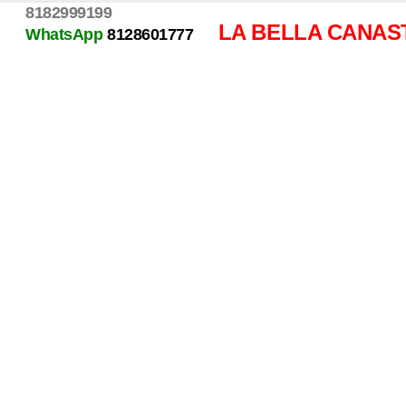
8182999199
LA BELLA CANAS
WhatsApp
8128601777