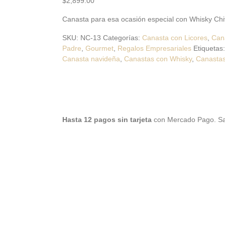
$
2,899.00
Canasta para esa ocasión especial con Whisky Ch
SKU:
NC-13
Categorías:
Canasta con Licores
,
Can
Padre
,
Gourmet
,
Regalos Empresariales
Etiquetas
Canasta navideña
,
Canastas con Whisky
,
Canastas
Hasta 12 pagos sin tarjeta
con Mercado Pago.
S