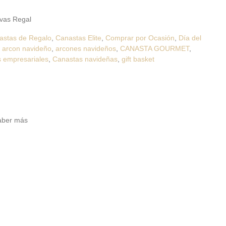
ivas Regal
astas de Regalo
,
Canastas Elite
,
Comprar por Ocasión
,
Día del
:
arcon navideño
,
arcones navideños
,
CANASTA GOURMET
,
 empresariales
,
Canastas navideñas
,
gift basket
aber más