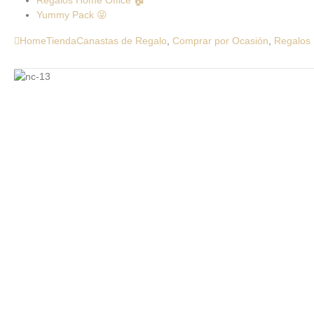
Regalos Home Office 🏠
Yummy Pack 😝
Home
Tienda
Canastas de Regalo
,
Comprar por Ocasión
,
Regalos 