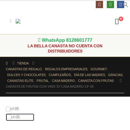
0
WhatsApp 8128601777
LA BELLA CANASTA NO CUENTA CON
DISTRIBUIDORES
TIENDA
CANASTAS DE REGALO
,
REGALOS EMPRESARIALES
,
GOURMET
,
DULCES Y CHOCOLATES
,
CUMPLEAÑOS
,
DÍA DE LAS MADRES
,
GRACIAS
,
CANASTAS ELITE
,
FRUTAL
,
CASA MADERO
,
CANASTA CON FRUTAS
CANASTA DE FRUTAS CON VINO 3V CASA MADERO CF-05