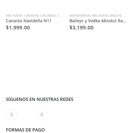
AÑO NUEVO
,
GOURMET
,
,
NAVIDAD
CANASTAS CON VINOS
,
REGALOS EMPRESARIALES
,
CANASTAS DE REGALO
ANIVERSARIOS
,
,
NAVIDAD
AÑO NUEVO
,
QUESOS Y CHARCUT
,
BAILEYS
,
CANAS
Canasta Navideña N11
Baileys y Vodka Absolut Raspberry C04
$
1,999.00
$
3,199.00
SÍGUENOS EN NUESTRAS REDES
FORMAS DE PAGO