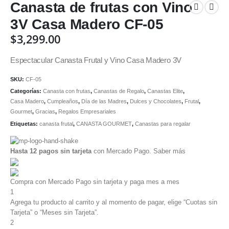
Canasta de frutas con Vino
3V Casa Madero CF-05
$
3,299.00
Espectacular Canasta Frutal y Vino Casa Madero 3V
SKU:
CF-05
Categorías:
Canasta con frutas
,
Canastas de Regalo
,
Canastas Elite
,
Casa Madero
,
Cumpleaños
,
Día de las Madres
,
Dulces y Chocolates
,
Frutal
,
Gourmet
,
Gracias
,
Regalos Empresariales
Etiquetas:
canasta frutal
,
CANASTA GOURMET
,
Canastas para regalar
Hasta 12 pagos sin tarjeta
con Mercado Pago.
Saber más
Compra con Mercado Pago sin tarjeta y paga mes a mes
1
Agrega tu producto al carrito y al momento de pagar, elige “Cuotas sin
Tarjeta” o “Meses sin Tarjeta”.
2