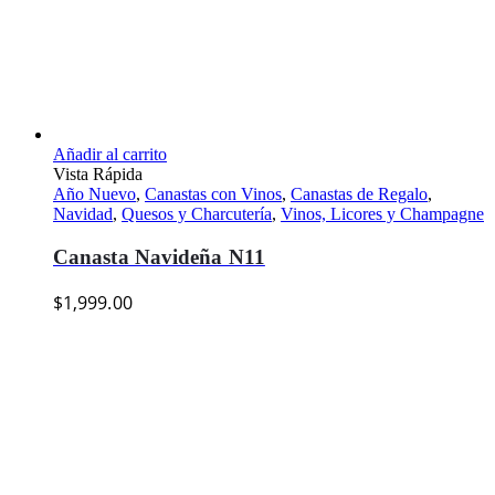
Añadir al carrito
Vista Rápida
Año Nuevo
,
Canastas con Vinos
,
Canastas de Regalo
,
Navidad
,
Quesos y Charcutería
,
Vinos, Licores y Champagne
Canasta Navideña N11
$
1,999.00