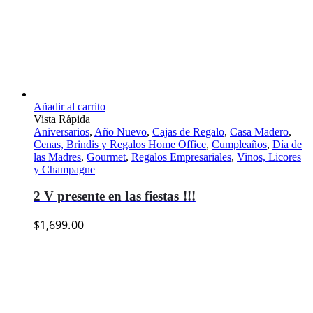
Añadir al carrito
Vista Rápida
Aniversarios
,
Año Nuevo
,
Cajas de Regalo
,
Casa Madero
,
Cenas, Brindis y Regalos Home Office
,
Cumpleaños
,
Día de
las Madres
,
Gourmet
,
Regalos Empresariales
,
Vinos, Licores
y Champagne
2 V presente en las fiestas !!!
$
1,699.00