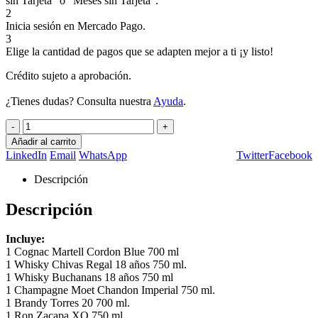
sin Tarjeta” o “Meses sin Tarjeta”.
2
Inicia sesión en Mercado Pago.
3
Elige la cantidad de pagos que se adapten mejor a ti ¡y listo!
Crédito sujeto a aprobación.
¿Tienes dudas? Consulta nuestra
Ayuda
.
-
+
Añadir al carrito
LinkedIn
Email
WhatsApp
Twitter
Facebook
Descripción
Descripción
Incluye:
1 Cognac Martell Cordon Blue 700 ml
1 Whisky Chivas Regal 18 años 750 ml.
1 Whisky Buchanans 18 años 750 ml
1 Champagne Moet Chandon Imperial 750 ml.
1 Brandy Torres 20 700 ml.
1 Ron Zacapa XO 750 ml.