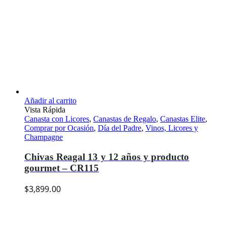
Añadir al carrito
Vista Rápida
Canasta con Licores
,
Canastas de Regalo
,
Canastas Elite
,
Comprar por Ocasión
,
Día del Padre
,
Vinos, Licores y
Champagne
Chivas Reagal 13 y 12 años y producto
gourmet – CR115
$
3,899.00