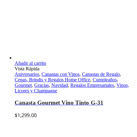
Añadir al carrito
Vista Rápida
Aniversarios
,
Canastas con Vinos
,
Canastas de Regalo
,
Cenas, Brindis y Regalos Home Office
,
Cumpleaños
,
Gourmet
,
Gracias
,
Navidad
,
Regalos Empresariales
,
Vinos,
Licores y Champagne
Canasta Gourmet Vino Tinto G-31
$
1,299.00