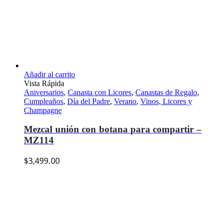
Añadir al carrito
Vista Rápida
Aniversarios
,
Canasta con Licores
,
Canastas de Regalo
,
Cumpleaños
,
Día del Padre
,
Verano
,
Vinos, Licores y
Champagne
Mezcal unión con botana para compartir –
MZ114
$
3,499.00