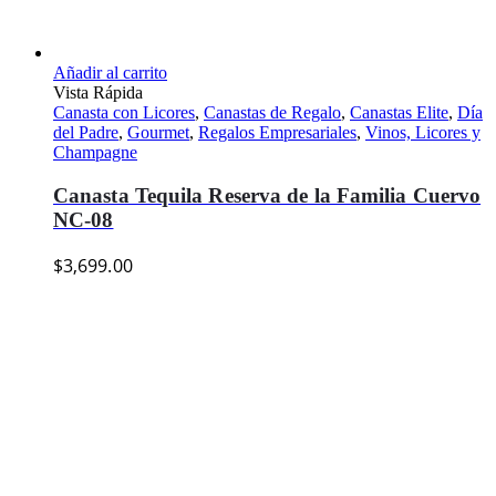
Añadir al carrito
Vista Rápida
Canasta con Licores
,
Canastas de Regalo
,
Canastas Elite
,
Día
del Padre
,
Gourmet
,
Regalos Empresariales
,
Vinos, Licores y
Champagne
Canasta Tequila Reserva de la Familia Cuervo
NC-08
$
3,699.00