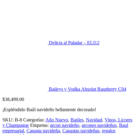
Delicia al Paladar – ELI12
Baileys y Vodka Absolut Raspberry C04
$
38,499.00
¡Espléndido Baúl navideño bellamente decorado!
SKU:
B-8
Categorías:
Año Nuevo
,
Baúles
,
Navidad
,
Vinos, Licores
y Champagne
Etiquetas:
arcon navideño
,
arcones navideños
,
Baul
empresarial
,
Canasta navideña
,
Canastas navideñas
,
regalos