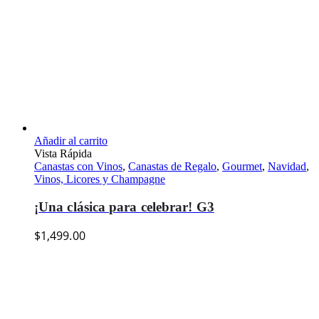
Añadir al carrito
Vista Rápida
Canastas con Vinos
,
Canastas de Regalo
,
Gourmet
,
Navidad
,
Vinos, Licores y Champagne
¡Una clásica para celebrar! G3
$
1,499.00