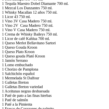
1 Tequila Maestro Dobel Diamante 700 ml.
1 Mezcal Los Danzantes 750 ml.
1 Whisky Macallan 12 años 750 ml.
1 Licor 43 750 ml.
1 Vino 3V Casa Madero 750 ml.
1 Vino 2V Casa Madero 750 ml.
1 Vino V Casa Madero 750 ml.
1 Crema de Whisky Baileys 750 ml.
1 Licor de café Kahlua 700 ml.
1 Queso Merlot Bellavitano Sartori
1 Queso Gouda Kroon
1 Queso Plato Kroon
1 Queso gouda Plató Kroon
1 Jamón Serrano
1 Lomo embuchado
1 Chorizo de Pamplona
1 Salchichón español
1 Mermelada St Dalfour
1 Galletas Breton
1 Galletas Breton variedad
1 Aceitunas negras deshuesada
1 Paté de pato a las finas hierbas
1 Paté de salmón
1 Paté a la Pimienta
1 Frasco de Corazones de palmito