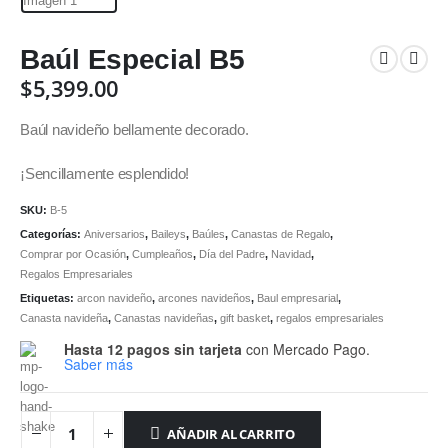
Baúl Especial B5
$
5,399.00
Baúl navideño bellamente decorado.
¡Sencillamente esplendido!
SKU:
B-5
Categorías:
Aniversarios
,
Baileys
,
Baúles
,
Canastas de Regalo
,
Comprar por Ocasión
,
Cumpleaños
,
Día del Padre
,
Navidad
,
Regalos Empresariales
Etiquetas:
arcon navideño
,
arcones navideños
,
Baul empresarial
,
Canasta navideña
,
Canastas navideñas
,
gift basket
,
regalos empresariales
Hasta 12 pagos sin tarjeta
con Mercado Pago.
Saber más
AÑADIR AL CARRITO