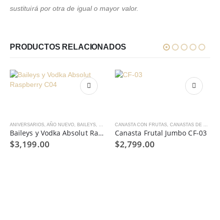
sustituirá por otra de igual o mayor valor.
PRODUCTOS RELACIONADOS
AD
ANIVERSARIOS
,
,
AÑO NUEVO
CENAS, BRINDIS Y REGALOS HOME OFFICE
,
BAILEYS
,
CANASTA CON LICORES
CANASTA CON FRUTAS
,
DÍA DEL PADRE
,
CANASTAS DE REGALO
,
CANASTAS DE REGALO
,
VERANO
,
,
VINO
COM
Baileys y Vodka Absolut Raspberry C04
Canasta Frutal Jumbo CF-03
$
3,199.00
$
2,799.00