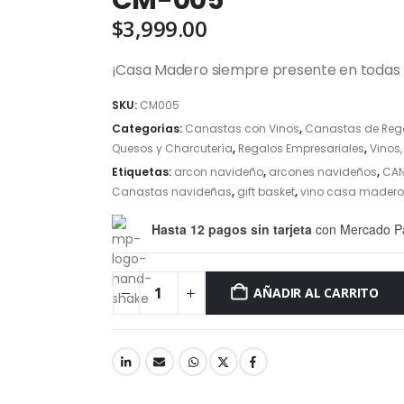
CM-005
$
3,999.00
¡Casa Madero siempre presente en todas l
SKU:
CM005
Categorías:
Canastas con Vinos
,
Canastas de Reg
Quesos y Charcutería
,
Regalos Empresariales
,
Vinos
Etiquetas:
arcon navideño
,
arcones navideños
,
CAN
Canastas navideñas
,
gift basket
,
vino casa madero
Hasta 12 pagos sin tarjeta
con Mercado P
AÑADIR AL CARRITO