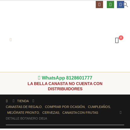
0
WhatsApp 8128601777
LA BELLA CANASTA NO CUENTA CON
DISTRIBUIDORES
TIENDA
CANASTAS DE REGALO
,
COMPRAR POR OCASIÓN
,
CUMPLEAÑOS
,
MEJÓRATE PRONTO
,
CERVEZAS
,
CANASTA CON FRUTAS
DETALLE BOTANERO DB1A