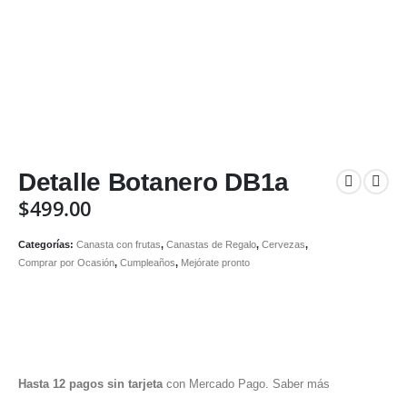
Detalle Botanero DB1a
$
499.00
Categorías:
Canasta con frutas
,
Canastas de Regalo
,
Cervezas
,
Comprar por Ocasión
,
Cumpleaños
,
Mejórate pronto
Hasta 12 pagos sin tarjeta
con Mercado Pago.
Saber más